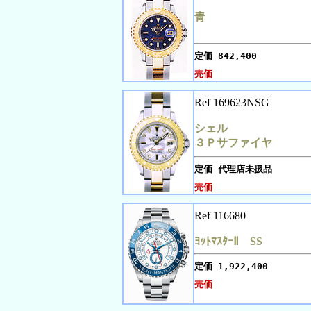
青
定価
842,400
売価
Ref 169623NSG
シェル
３Ｐサファイヤ
定価
代理店未扱品
売価
Ref 116680
ﾖｯﾄﾏｽﾀｰⅡ SS
定価
1,922,400
売価