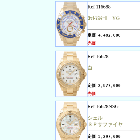
Ref 116688
ﾖｯﾄﾏｽﾀｰⅡ YG
定価
4,482,000
売価
Ref 16628
白
定価
2,877,000
売価
Ref 16628NSG
シェル
３Ｐサファイヤ
定価
3,297,000