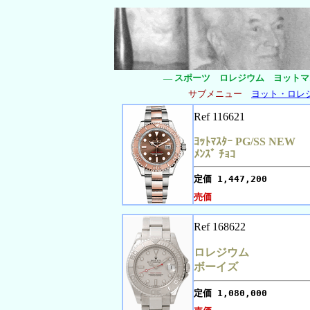
― スポーツ ロレジウム ヨットマ
サブメニュー
ヨット・ロレ
Ref 116621
ﾖｯﾄﾏｽﾀｰ PG/SS NEW
ﾒﾝｽﾞ ﾁｮｺ
定価
1,447,200
売価
Ref 168622
ロレジウム
ボーイズ
定価
1,080,000