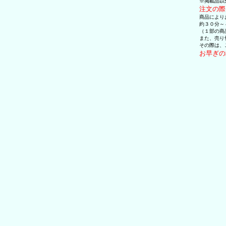
※掲載品以
注文の際
商品により
約３０分～
（１部の商
また、売り
その際は、
お早ぎの