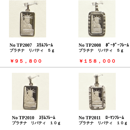
No TP2007 ｽﾘﾑﾌﾚｰﾑ
No TP2008 ﾎﾞｰﾀﾞｰﾌﾚｰﾑ
プラチナ リバティ ５ｇ
プラチナ リバティ ５ｇ
￥９５，８００
￥１５８，０００
No TP2010 ｽﾘﾑﾌﾚｰﾑ
No TP2011 ﾛｰﾏﾝﾌﾚｰﾑ
プラチナ リバティ １０ｇ
プラチナ リバティ １０ｇ