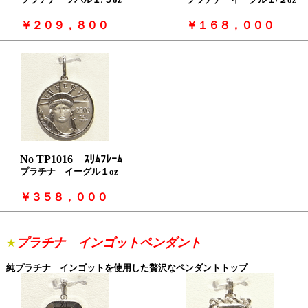
￥２０９，８００
￥１６８，０００
No TP1016 ｽﾘﾑﾌﾚｰﾑ
プラチナ イーグル１oz
￥３５８，０００
プラチナ インゴットペンダント
★
純プラチナ インゴットを使用した贅沢なペンダントトップ