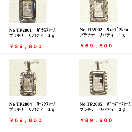
No TP2002 ｳｪｰﾌﾞﾌﾚｰﾑ
No TP2001 ｶﾞﾗｽﾌﾚｰﾑ
プラチナ リバティ １ｇ
プラチナ リバティ １ｇ
￥６９，８００
￥２９，８００
No TP2004 ﾛｰﾏﾝﾌﾚｰﾑ
No TP2005 ﾎﾞｰﾀﾞｰﾌﾚｰﾑ
プラチナ リバティ １ｇ
プラチナ リバティ ２ｇ
￥６９，８００
￥８９，８００